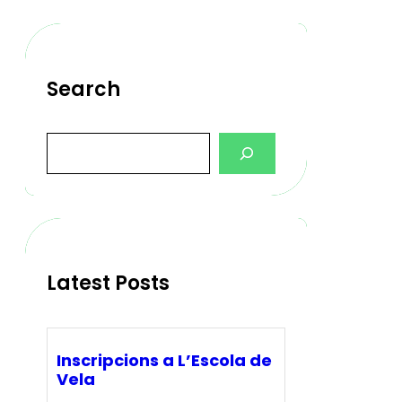
Search
S
e
a
r
c
h
Latest Posts
Inscripcions a L’Escola de
Vela