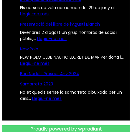
Els cursos de vela comencen del 29 de juny al…
:
Llegiu-ne més
I
Presentació del llibre de l’Agustí Blanch
n
s
Divendres 2 d’agost un grup nombrós de socis i
c
:
públic,…
Llegiu-ne més
r
P
New Polo
i
r
p
e
NEW POLO CLUB NÀUTIC LLORET DE MAR Per dona i…
c
:
s
Llegiu-ne més
i
N
e
Bon Nadal i Pròsper Any 2024
o
e
n
n
w
t
Samarreta 2023
s
P
a
No et quedis sense la samarreta dibuixada per un
a
o
c
:
dels…
Llegiu-ne més
L
l
i
S
’
o
ó
a
E
d
m
s
e
a
c
l
Proudly powered by wpradiant
r
o
l