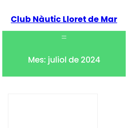
Vés
al
Club Nàutic Lloret de Mar
contingut
Mes:
juliol de 2024