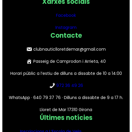
Xarxes socials
Facebook
Instagram
Conta
cte
clubnauticlloretdemar@gmail.com
Passeig de Camprodon i Arrieta, 40
Horari públic a l’estiu de dilluns a dissabte de 10 a 14:00
972 36 49 26
WhatsApp · 640 79 37 76 · Dilluns a dissabte de 9 a 17 h.
Lloret de Mar 17310 Girona
Últimes notícies
Inscripcions a L’Escola de Vela