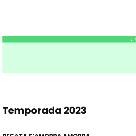
Vés
al
contingut
El
Temporada 2023
REGATA S’AMORRA AMORRA