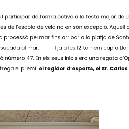
 participar de forma activa a la festa major de Llor
mnes de l’escola de vela no en són excepció. Aquell 
 processó pel mar fins arribar a la platja de Sant
ia, sucada al mar. I ja a les 12 tornem cap a Llor
ó número 47. En els seus inicis era una regata d’O
trega el premi
el regidor d’esports, el Sr. Carlos