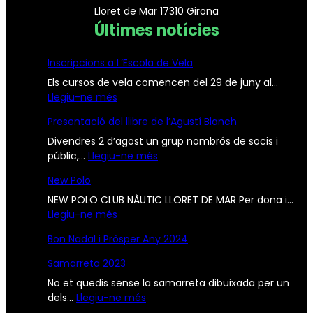
Lloret de Mar 17310 Girona
Últimes notícies
Inscripcions a L’Escola de Vela
Els cursos de vela comencen del 29 de juny al…
:
Llegiu-ne més
I
Presentació del llibre de l’Agustí Blanch
n
s
Divendres 2 d’agost un grup nombrós de socis i
c
:
públic,…
Llegiu-ne més
r
P
New Polo
i
r
p
e
NEW POLO CLUB NÀUTIC LLORET DE MAR Per dona i…
c
:
s
Llegiu-ne més
i
N
e
Bon Nadal i Pròsper Any 2024
o
e
n
n
w
t
Samarreta 2023
s
P
a
No et quedis sense la samarreta dibuixada per un
a
o
c
:
dels…
Llegiu-ne més
L
l
i
S